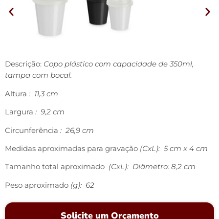
Descrição:
Copo plástico com capacidade de 350ml,
tampa com bocal.
Altura
: 11,3 cm
Largura
: 9,2 cm
Circunferência
: 26,9 cm
Medidas aproximadas para gravação
(CxL): 5 cm x 4 cm
Tamanho total aproximado
(CxL): Diâmetro: 8,2 cm
Peso aproximado
(g): 62
Solicite um Orçamento