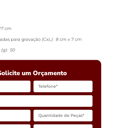
27 cm
adas para gravação
(CxL): 8 cm x 7 cm
(g): 50
Solicite um Orçamento