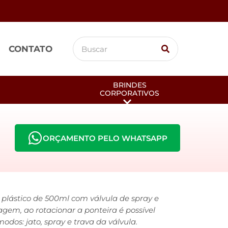
CONTATO
BRINDES
CORPORATIVOS
ORÇAMENTO PELO WHATSAPP
 plástico de 500ml com válvula de spray e
gem, ao rotacionar a ponteira é possível
modos: jato, spray e trava da válvula.