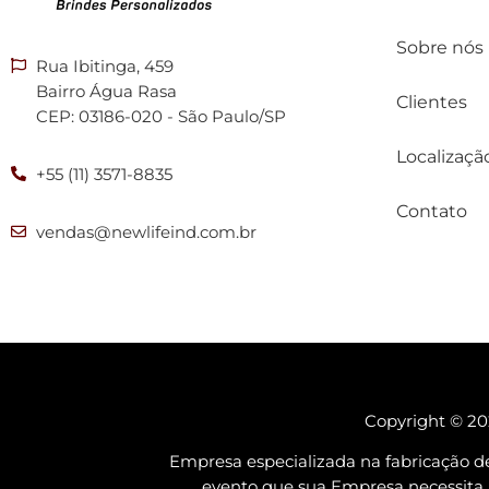
Sobre nós
Rua Ibitinga, 459
Bairro Água Rasa
Clientes
CEP: 03186-020 - São Paulo/SP
Localizaçã
+55 (11) 3571-8835
Contato
vendas@newlifeind.com.br
Copyright © 202
Empresa especializada na fabricação d
evento que sua Empresa necessi