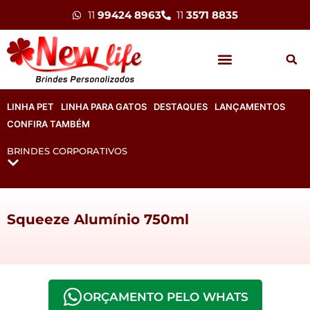
11
99424 8963
11
3571 8835
LINHA PET
LINHA PARA GATOS
DESTAQUES
LANÇAMENTOS
CONFIRA TAMBÉM
BRINDES CORPORATIVOS
Squeeze Alumínio 750ml
ORÇAMENTO PELO WHATS