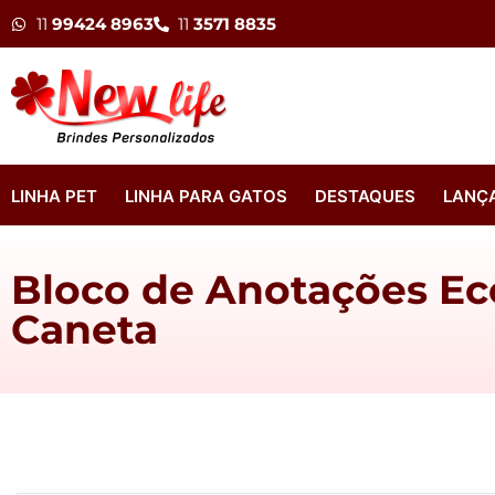
11
99424 8963
11
3571 8835
LINHA PET
LINHA PARA GATOS
DESTAQUES
LANÇ
Bloco de Anotações Ec
Caneta