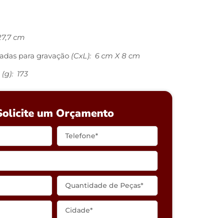
27,7 cm
adas para gravação
(CxL): 6 cm X 8 cm
(g): 173
Solicite um Orçamento