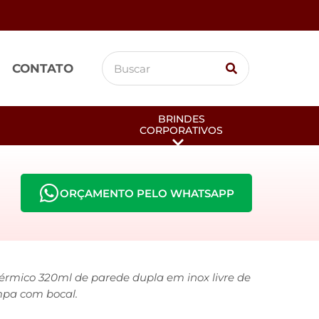
CONTATO
BRINDES
CORPORATIVOS
ORÇAMENTO PELO WHATSAPP
érmico 320ml de parede dupla em inox livre de
pa com bocal.