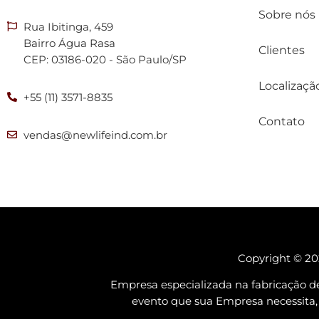
Sobre nós
Rua Ibitinga, 459
Bairro Água Rasa
Clientes
CEP: 03186-020 - São Paulo/SP
Localizaçã
+55 (11) 3571-8835
Contato
vendas@newlifeind.com.br
Copyright © 202
Empresa especializada na fabricação d
evento que sua Empresa necessi