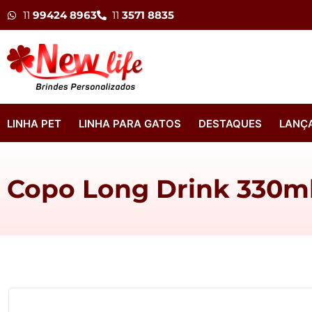
11
99424 8963
11
3571 8835
LINHA PET
LINHA PARA GATOS
DESTAQUES
LANÇ
Copo Long Drink 330m