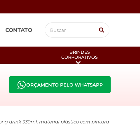
CONTATO
BRINDES
CORPORATIVOS
ORÇAMENTO PELO WHATSAPP
ong drink 330ml, material plástico com pintura