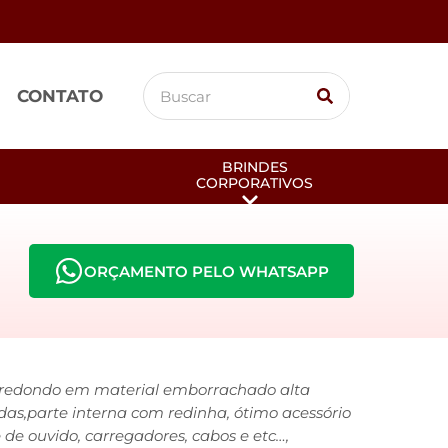
CONTATO
BRINDES
CORPORATIVOS
ORÇAMENTO PELO WHATSAPP
 redondo em material emborrachado alta
das,parte interna com redinha, ótimo acessório
 de ouvido, carregadores, cabos e etc…,