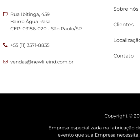
Sobre nós
Rua Ibitinga, 459
Bairro Água Rasa
Clientes
CEP: 03186-020 - São Paulo/SP
Localizaçã
+55 (11) 3571-8835
Contato
vendas@newlifeind.com.br
Copyright © 202
Empresa especializada na fabricação d
evento que sua Empresa necessi