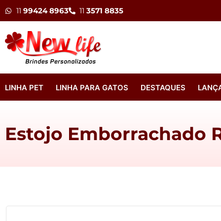
11
99424 8963
11
3571 8835
LINHA PET
LINHA PARA GATOS
DESTAQUES
LANÇ
Estojo Emborrachado 