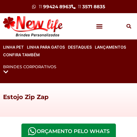
11
99424 8963
11
3571 8835
LINHA PET
LINHA PARA GATOS
DESTAQUES
LANÇAMENTOS
CONFIRA TAMBÉM
BRINDES CORPORATIVOS
Estojo Zip Zap
ORÇAMENTO PELO WHATS