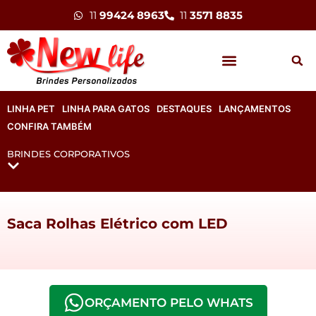
11
99424 8963
11
3571 8835
LINHA PET
LINHA PARA GATOS
DESTAQUES
LANÇAMENTOS
CONFIRA TAMBÉM
BRINDES CORPORATIVOS
Saca Rolhas Elétrico com LED
ORÇAMENTO PELO WHATS