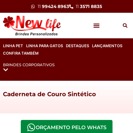
11
99424 8963
11
3571 8835
LINHA PET
LINHA PARA GATOS
DESTAQUES
LANÇAMENTOS
CONFIRA TAMBÉM
BRINDES CORPORATIVOS
Caderneta de Couro Sintético
ORÇAMENTO PELO WHATS